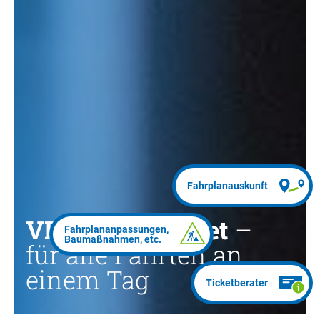
VRT-TagesTicket
–
für alle Fahrten an
einem Tag