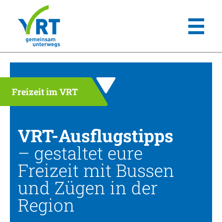
Freizeit im VRT
VRT-Ausflugstipps
– gestaltet eure
Freizeit mit Bussen
und Zügen in der
Region