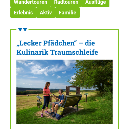
Wandertouren
Radtouren
Ausflüge
Erlebnis
Aktiv
Familie
„Lecker Pfädchen“ – die
Kulinarik Traumschleife