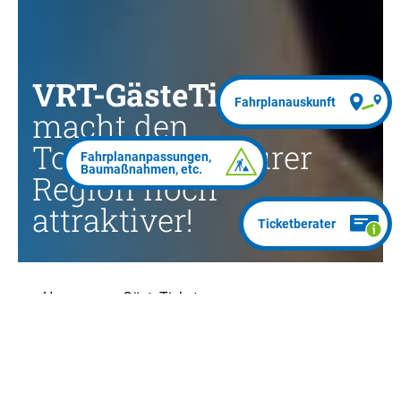
VRT-GästeTicket:
macht den
Tourismus in eurer
Region noch
attraktiver!
Homepage
GästeTicket
Das VRT-GästeTicket richtet sich speziell
an alle, denen der Tourismus in der VRT-