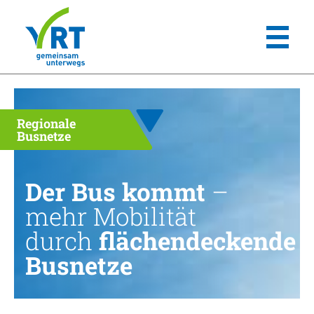
Regionale
Busnetze
Der Bus kommt
–
mehr Mobilität
durch
flächendeckende
Busnetze