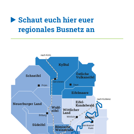
Schaut euch hier euer
regionales Busnetz an
nach Köln
Kylltal
Östliche
Schneifel
Vulkaneifel
Gerolstein
Daun
Prüm
Eifelmaare
nach Koblenz
Eifel-
Neuerburger Land
Kondelwald
Wald-
Wittlicher
eifel
Land
Bitburg
Mosel
Wittlich
Südeifel
Bernkastel-
Römische
Kues
Weinstraße