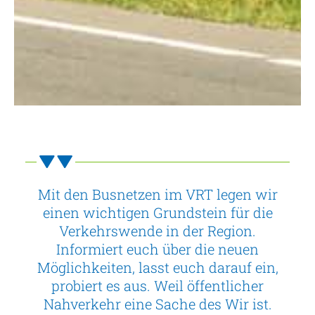
Mit den Busnetzen im VRT legen wir
einen wichtigen Grundstein für die
Verkehrswende in der Region.
Informiert euch über die neuen
Möglichkeiten, lasst euch darauf ein,
probiert es aus. Weil öffentlicher
Nahverkehr eine Sache des Wir ist.