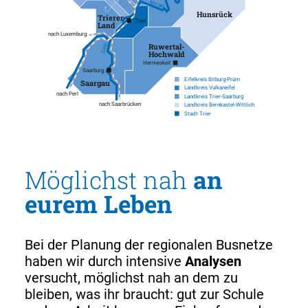
Mosel
Hunsrück
Trierer-
Trier
Land
nach Luxemburg
Saar
Ruwertal-
Hochwald
Hermeskeil
Saarburg
Eifelkreis Bitburg-Prüm
Saargau
Landkreis Vulkaneifel
nach Perl
Landkreis Trier-Saarburg
nach Saarbrücken
Landkreis Bernkastel-Wittlich
Stadt Trier
Möglichst nah
an
eurem Leben
Bei der Planung der regionalen Busnetze
haben wir durch intensive
Analysen
versucht, möglichst nah an dem zu
bleiben, was ihr braucht: gut zur Schule