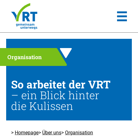
Organisation
So arbeitet der VRT
– ein Blick hinter
die Kulissen
Homepage
Über uns
Organisation