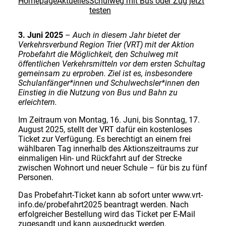
Homepage
Aktuelles
Schulweg mit Bus oder Zug jetzt
testen
3. Juni 2025
–
Auch in diesem Jahr bietet der
Verkehrsverbund Region Trier (VRT) mit der Aktion
Probefahrt die Möglichkeit, den Schulweg mit
öffentlichen Verkehrsmitteln vor dem ersten Schultag
gemeinsam zu erproben. Ziel ist es, insbesondere
Schulanfänger*innen und Schulwechsler*innen den
Einstieg in die Nutzung von Bus und Bahn zu
erleichtern.
Im Zeitraum von Montag, 16. Juni, bis Sonntag, 17.
August 2025, stellt der VRT dafür ein kostenloses
Ticket zur Verfügung. Es berechtigt an einem frei
wählbaren Tag innerhalb des Aktionszeitraums zur
einmaligen Hin- und Rückfahrt auf der Strecke
zwischen Wohnort und neuer Schule – für bis zu fünf
Personen.
Das Probefahrt-Ticket kann ab sofort unter www.vrt-
info.de/probefahrt2025 beantragt werden. Nach
erfolgreicher Bestellung wird das Ticket per E-Mail
zugesandt und kann ausgedruckt werden.