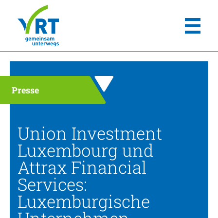
Presse
Union Investment
Luxembourg und
Attrax Financial
Services:
Luxemburgische